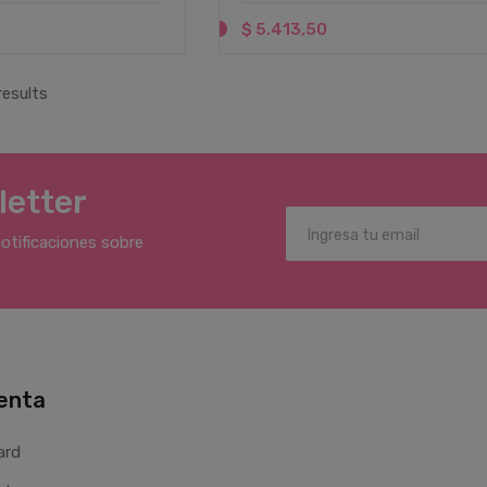
$ 5.413,50
results
letter
notificaciones sobre
enta
ard