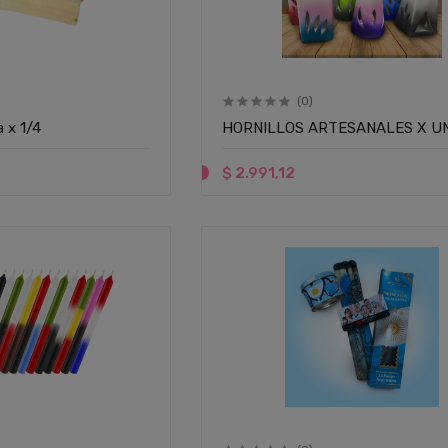
(0)
 x 1/4
HORNILLOS ARTESANALES X U
$ 2.991,12