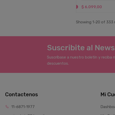
$ 6.099,00
Showing 1-20 of 333 
Suscribite al News
Suscríbase a nuestro boletín y reciba 
descuentos.
Contactenos
Mi Cu
11-6871-1977
Dashbo