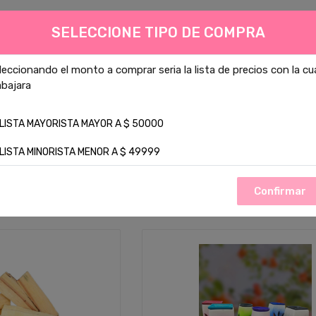
SELECCIONE TIPO DE COMPRA
Todas las Categor
leccionando el monto a comprar seria la lista de precios con la cu
abajara
o mas buscado :
velas
Cera de soja
1
Cera
aromanza
LISTA MAYORISTA MAYOR A $ 50000
TOS
CONTACTO
LISTA MINORISTA MENOR A $ 49999
Confirmar