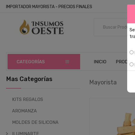
IMPORTADOR MAYORISTA - PRECIOS FINALES
Se
tr
L
CATEGORÍAS
INICIO
PRODUC
Mas Categorías
Mayorista
KITS REGALOS
AROMANZA
MOLDES DE SILICONA
ILUMINARTE