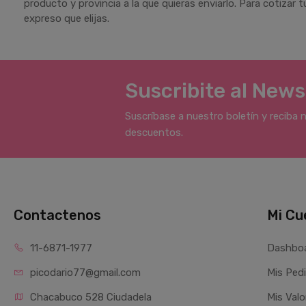
producto y provincia a la que quieras enviarlo. Para cotizar
expreso que elijas.
Suscribite al News
Suscríbase a nuestro boletín y reciba 
descuentos.
Contactenos
Mi Cu
11-6871-1977
Dashbo
picodario77@gmail.com
Mis Ped
Chacabuco 528 Ciudadela
Mis Valo