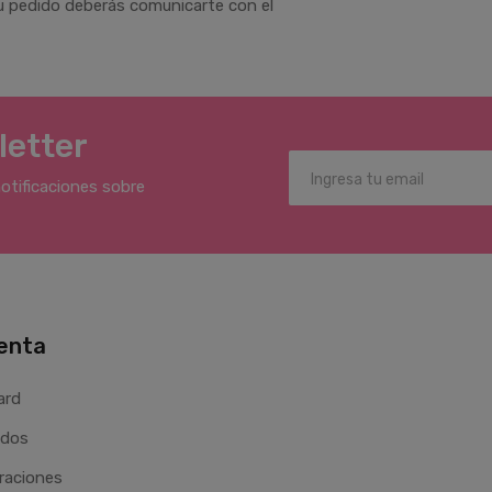
 tu pedido deberás comunicarte con el
letter
notificaciones sobre
enta
ard
idos
raciones