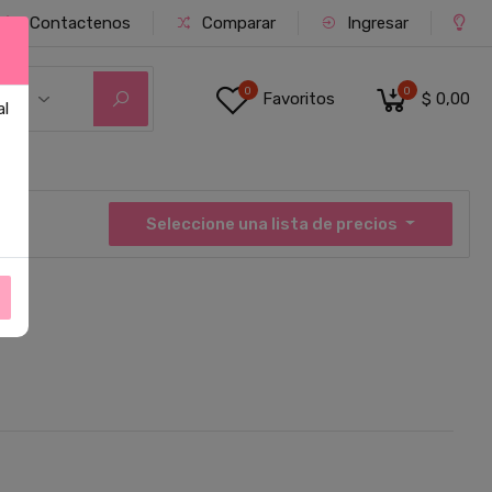
Contactenos
Comparar
Ingresar
0
0
Favoritos
$ 0,00
ías
al
Seleccione una lista de precios