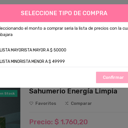
SELECCIONE TIPO DE COMPRA
Todas las Categor
leccionando el monto a comprar seria la lista de precios con la cu
abajara
o mas buscado :
velas
Cera de soja
1
Cera
aromanza
LISTA MAYORISTA MAYOR A $ 50000
TOS
CONTACTO
LISTA MINORISTA MENOR A $ 49999
Confirmar
Sahumerio Energía Limpia
en Stock
Favoritos
Comparar
Precio: $ 1.760,20