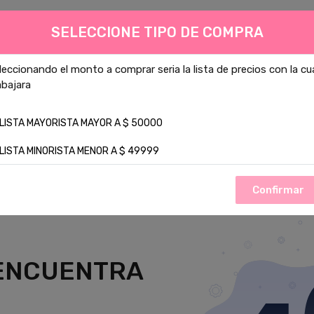
SELECCIONE TIPO DE COMPRA
Todas las Categor
leccionando el monto a comprar seria la lista de precios con la cu
abajara
o mas buscado :
velas
Cera de soja
1
Cera
aromanza
LISTA MAYORISTA MAYOR A $ 50000
TOS
CONTACTO
LISTA MINORISTA MENOR A $ 49999
Confirmar
 ENCUENTRA